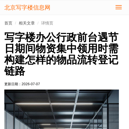
北京写字楼信息网
切
换
导
首页
相关文章
详情页
航
写字楼办公行政前台遇节
日期间物资集中领用时需
构建怎样的物品流转登记
链路
更新日期：
2026-07-07