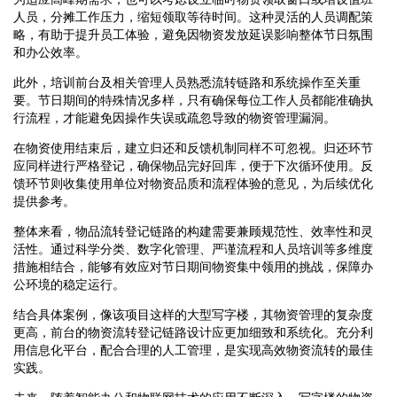
人员，分摊工作压力，缩短领取等待时间。这种灵活的人员调配策
略，有助于提升员工体验，避免因物资发放延误影响整体节日氛围
和办公效率。
此外，培训前台及相关管理人员熟悉流转链路和系统操作至关重
要。节日期间的特殊情况多样，只有确保每位工作人员都能准确执
行流程，才能避免因操作失误或疏忽导致的物资管理漏洞。
在物资使用结束后，建立归还和反馈机制同样不可忽视。归还环节
应同样进行严格登记，确保物品完好回库，便于下次循环使用。反
馈环节则收集使用单位对物资品质和流程体验的意见，为后续优化
提供参考。
整体来看，物品流转登记链路的构建需要兼顾规范性、效率性和灵
活性。通过科学分类、数字化管理、严谨流程和人员培训等多维度
措施相结合，能够有效应对节日期间物资集中领用的挑战，保障办
公环境的稳定运行。
结合具体案例，像该项目这样的大型写字楼，其物资管理的复杂度
更高，前台的物资流转登记链路设计应更加细致和系统化。充分利
用信息化平台，配合合理的人工管理，是实现高效物资流转的最佳
实践。