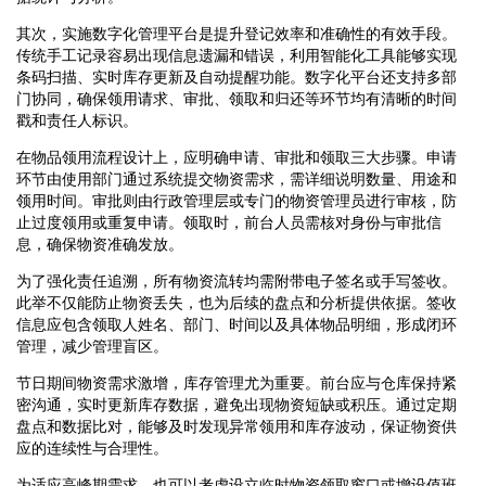
其次，实施数字化管理平台是提升登记效率和准确性的有效手段。
传统手工记录容易出现信息遗漏和错误，利用智能化工具能够实现
条码扫描、实时库存更新及自动提醒功能。数字化平台还支持多部
门协同，确保领用请求、审批、领取和归还等环节均有清晰的时间
戳和责任人标识。
在物品领用流程设计上，应明确申请、审批和领取三大步骤。申请
环节由使用部门通过系统提交物资需求，需详细说明数量、用途和
领用时间。审批则由行政管理层或专门的物资管理员进行审核，防
止过度领用或重复申请。领取时，前台人员需核对身份与审批信
息，确保物资准确发放。
为了强化责任追溯，所有物资流转均需附带电子签名或手写签收。
此举不仅能防止物资丢失，也为后续的盘点和分析提供依据。签收
信息应包含领取人姓名、部门、时间以及具体物品明细，形成闭环
管理，减少管理盲区。
节日期间物资需求激增，库存管理尤为重要。前台应与仓库保持紧
密沟通，实时更新库存数据，避免出现物资短缺或积压。通过定期
盘点和数据比对，能够及时发现异常领用和库存波动，保证物资供
应的连续性与合理性。
为适应高峰期需求，也可以考虑设立临时物资领取窗口或增设值班