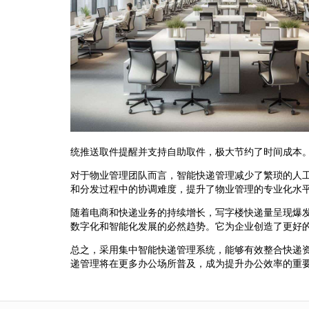
统推送取件提醒并支持自助取件，极大节约了时间成本
对于物业管理团队而言，智能快递管理减少了繁琐的人
和分发过程中的协调难度，提升了物业管理的专业化水
随着电商和快递业务的持续增长，写字楼快递量呈现爆
数字化和智能化发展的必然趋势。它为企业创造了更好
总之，采用集中智能快递管理系统，能够有效整合快递
递管理将在更多办公场所普及，成为提升办公效率的重