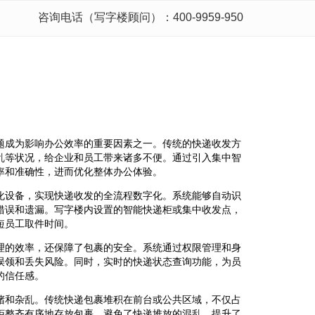
咨询电话（写字楼顾问）：400-9959-950
题成为影响办公效率的重要因素之一。传统的快递收发方
乱等状况，给企业和员工带来诸多不便。通过引入集中智
率和准确性，进而优化整体办公体验。
化设备，实现快递收发的全流程数字化。系统能够自动识
错误和遗漏。写字楼内设置的智能快递柜或集中收发点，
短员工取件时间。
理的效率，还保障了包裹的安全。系统通过权限管理和身
误领和丢失风险。同时，实时的快递状态查询功能，为员
的信任感。
堵和杂乱。传统快递包裹堆积在前台或公共区域，不仅占
柜整齐有序地存放包裹，避免了快递堆放的混乱，提升了