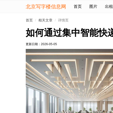
北京写字楼信息网
首页
图片
出租
首页
相关文章
详情页
如何通过集中智能快
更新日期：
2026-05-05