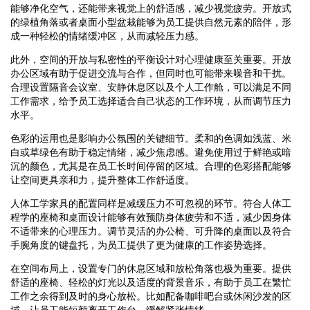
能够净化空气，还能带来视觉上的舒适感，减少视觉疲劳。开放式
的绿植角落或者桌面小型盆栽能够为员工提供自然元素的陪伴，形
成一种轻松的情绪缓冲区，从而减轻压力感。
此外，空间的开放与私密性的平衡设计对心理健康至关重要。开放
办公区域有助于促进交流与合作，但同时也可能带来噪音和干扰。
合理设置隔音会议室、安静休息区以及个人工作舱，可以满足不同
工作需求，给予员工选择适合自己状态的工作环境，从而调节压力
水平。
色彩的运用也是影响办公氛围的关键细节。柔和的色调如浅蓝、米
白或草绿色有助于稳定情绪，减少焦虑感。避免使用过于鲜艳或暗
沉的颜色，尤其是在员工长时间停留的区域。合理的色彩搭配能够
让空间更具亲和力，提升整体工作舒适度。
人体工学家具的配置同样是减缓压力不可忽视的环节。符合人体工
程学的座椅和桌面设计能够有效预防身体疲劳和不适，减少因身体
不适带来的心理压力。调节灵活的办公椅、可升降的桌面以及符合
手腕角度的键盘托，为员工提供了更为健康的工作姿势选择。
在空间布局上，设置专门的休息区域和放松角落也极为重要。提供
舒适的座椅、轻松的灯光以及适度的背景音乐，有助于员工在繁忙
工作之余得到及时的身心放松。比如配备咖啡吧台或休闲沙发的区
域，让员工能短暂离开工作台，缓解紧张情绪。