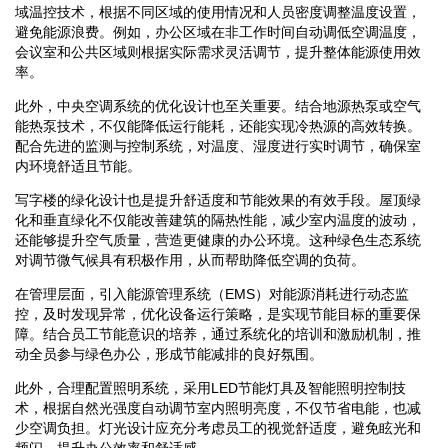
域温控技术，根据不同区域的使用情况和人员密度调整温度设置，
避免能源浪费。例如，办公区域在非工作时间自动调低空调温度，
会议室和公共区域则根据实际需求灵活调节，提升整体能源使用效
率。
此外，中央空调系统的优化设计也至关重要。结合地源热泵或空气
能热泵技术，不仅能降低运行能耗，还能实现冷热源的高效转换。
配合先进的监测与控制系统，对温度、湿度进行实时调节，确保室
内环境舒适且节能。
写字楼的绿化设计也是提升舒适度和节能效果的有效手段。屋顶绿
化和垂直绿化不仅能改善建筑的隔热性能，减少室内温度的波动，
还能够提升空气质量，营造更健康的办公环境。这种绿色生态系统
对调节微气候具有积极作用，从而帮助降低空调的负荷。
在管理层面，引入能源管理系统（EMS）对能源消耗进行动态监
控，及时发现异常，优化设备运行策略，是实现节能目标的重要保
障。结合员工节能意识的培养，通过系统化的培训和激励机制，推
动全员参与绿色办公，形成节能减排的良好氛围。
此外，合理配置照明系统，采用LED节能灯具及智能照明控制技
术，根据自然光强度自动调节室内照明亮度，不仅节省电能，也减
少空调负担。灯光设计应充分考虑员工的视觉舒适度，避免眩光和
频闪，提升办公效率和舒适感。